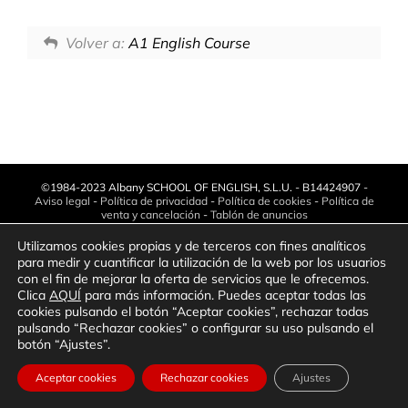
Volver a:
A1 English Course
©1984-2023 Albany SCHOOL OF ENGLISH, S.L.U. - B14424907 -
Aviso legal
-
Política de privacidad
-
Política de cookies
-
Política de
venta y cancelación
-
Tablón de anuncios
Utilizamos cookies propias y de terceros con fines analíticos
para medir y cuantificar la utilización de la web por los usuarios
Facebook
Instagram
YouTube
LinkedIn
Phone
con el fin de mejorar la oferta de servicios que le ofrecemos.
Clica
AQUÍ
para más información. Puedes aceptar todas las
cookies pulsando el botón “Aceptar cookies”, rechazar todas
pulsando “Rechazar cookies” o configurar su uso pulsando el
botón “Ajustes”.
Aceptar cookies
Rechazar cookies
Ajustes