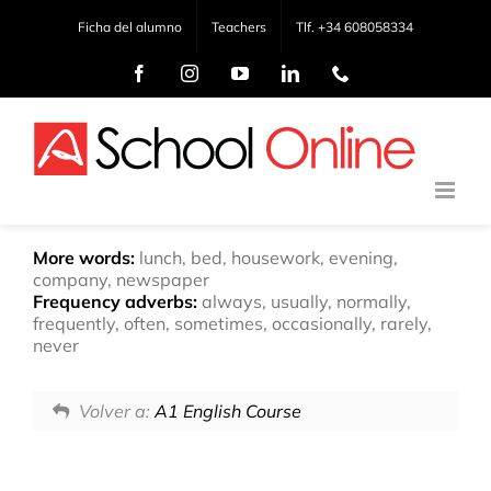
Saltar
Ficha del alumno
Teachers
Tlf. +34 608058334
al
contenido
Facebook
Instagram
YouTube
LinkedIn
Phone
More words:
lunch, bed, housework, evening,
company, newspaper
Frequency adverbs:
always, usually, normally,
frequently, often, sometimes, occasionally, rarely,
never
Volver a:
A1 English Course