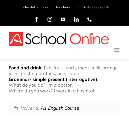
Saltar
Ficha del alumno
Teachers
Tlf. +34 608058334
al
contenido
Facebook
Instagram
YouTube
LinkedIn
Phone
Food and drink:
fish, fruit, lunch, meat, milk, orange
juice, pasta, potatoes, rice, salad
Grammar- simple present (interrogative):
What do you do? I’m a doctor.
Where do you work? I work in a hospital.
Volver a:
A1 English Course